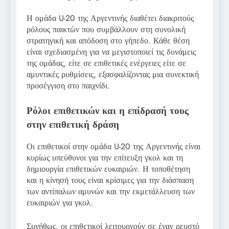
Η ομάδα U-20 της Αργεντινής διαθέτει διακριτούς
ρόλους παικτών που συμβάλλουν στη συνολική
στρατηγική και απόδοση στο γήπεδο. Κάθε θέση
είναι σχεδιασμένη για να μεγιστοποιεί τις δυνάμεις
της ομάδας, είτε σε επιθετικές ενέργειες είτε σε
αμυντικές ρυθμίσεις, εξασφαλίζοντας μια συνεκτική
προσέγγιση στο παιχνίδι.
Ρόλοι επιθετικών και η επίδρασή τους
στην επιθετική δράση
Οι επιθετικοί στην ομάδα U-20 της Αργεντινής είναι
κυρίως υπεύθυνοι για την επίτευξη γκολ και τη
δημιουργία επιθετικών ευκαιριών. Η τοποθέτηση
και η κίνησή τους είναι κρίσιμες για την διάσπαση
των αντίπαλων αμυνών και την εκμετάλλευση των
ευκαιριών για γκολ.
Συνήθως, οι επιθετικοί λειτουργούν σε έναν ρευστό