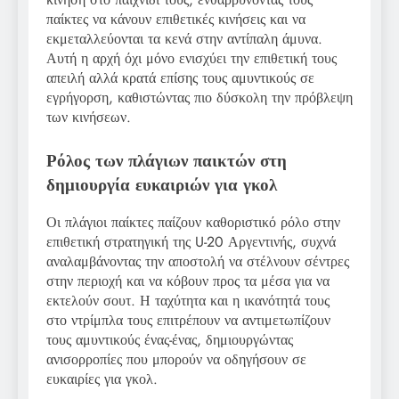
παίκτες να κάνουν επιθετικές κινήσεις και να
εκμεταλλεύονται τα κενά στην αντίπαλη άμυνα.
Αυτή η αρχή όχι μόνο ενισχύει την επιθετική τους
απειλή αλλά κρατά επίσης τους αμυντικούς σε
εγρήγορση, καθιστώντας πιο δύσκολη την πρόβλεψη
των κινήσεων.
Ρόλος των πλάγιων παικτών στη
δημιουργία ευκαιριών για γκολ
Οι πλάγιοι παίκτες παίζουν καθοριστικό ρόλο στην
επιθετική στρατηγική της U-20 Αργεντινής, συχνά
αναλαμβάνοντας την αποστολή να στέλνουν σέντρες
στην περιοχή και να κόβουν προς τα μέσα για να
εκτελούν σουτ. Η ταχύτητα και η ικανότητά τους
στο ντρίμπλα τους επιτρέπουν να αντιμετωπίζουν
τους αμυντικούς ένας-ένας, δημιουργώντας
ανισορροπίες που μπορούν να οδηγήσουν σε
ευκαιρίες για γκολ.