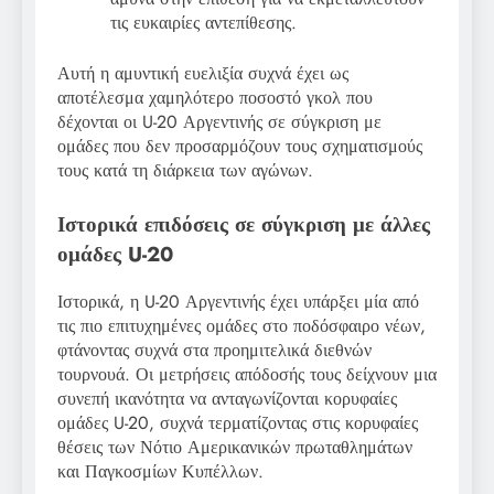
τις ευκαιρίες αντεπίθεσης.
Αυτή η αμυντική ευελιξία συχνά έχει ως
αποτέλεσμα χαμηλότερο ποσοστό γκολ που
δέχονται οι U-20 Αργεντινής σε σύγκριση με
ομάδες που δεν προσαρμόζουν τους σχηματισμούς
τους κατά τη διάρκεια των αγώνων.
Ιστορικά επιδόσεις σε σύγκριση με άλλες
ομάδες U-20
Ιστορικά, η U-20 Αργεντινής έχει υπάρξει μία από
τις πιο επιτυχημένες ομάδες στο ποδόσφαιρο νέων,
φτάνοντας συχνά στα προημιτελικά διεθνών
τουρνουά. Οι μετρήσεις απόδοσής τους δείχνουν μια
συνεπή ικανότητα να ανταγωνίζονται κορυφαίες
ομάδες U-20, συχνά τερματίζοντας στις κορυφαίες
θέσεις των Νότιο Αμερικανικών πρωταθλημάτων
και Παγκοσμίων Κυπέλλων.