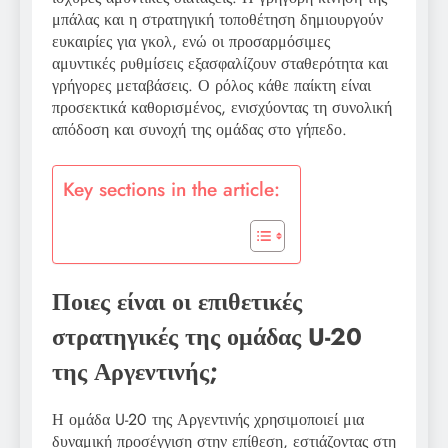
μπάλας και η στρατηγική τοποθέτηση δημιουργούν
ευκαιρίες για γκολ, ενώ οι προσαρμόσιμες
αμυντικές ρυθμίσεις εξασφαλίζουν σταθερότητα και
γρήγορες μεταβάσεις. Ο ρόλος κάθε παίκτη είναι
προσεκτικά καθορισμένος, ενισχύοντας τη συνολική
απόδοση και συνοχή της ομάδας στο γήπεδο.
Key sections in the article:
Ποιες είναι οι επιθετικές
στρατηγικές της ομάδας U-20
της Αργεντινής;
Η ομάδα U-20 της Αργεντινής χρησιμοποιεί μια
δυναμική προσέγγιση στην επίθεση, εστιάζοντας στη