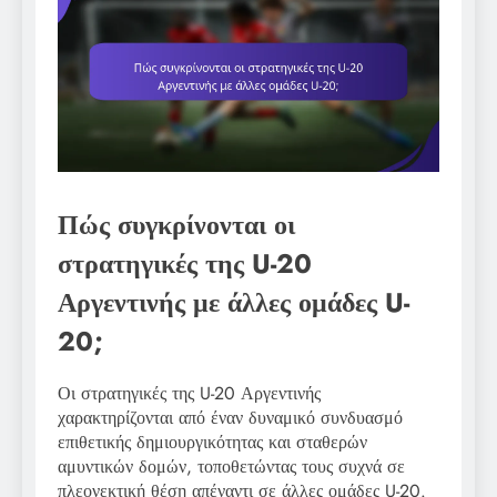
Πώς συγκρίνονται οι
στρατηγικές της U-20
Αργεντινής με άλλες ομάδες U-
20;
Οι στρατηγικές της U-20 Αργεντινής
χαρακτηρίζονται από έναν δυναμικό συνδυασμό
επιθετικής δημιουργικότητας και σταθερών
αμυντικών δομών, τοποθετώντας τους συχνά σε
πλεονεκτική θέση απέναντι σε άλλες ομάδες U-20.