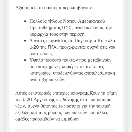
Αξιοσημείωτα ορόσημα περιλαμβάνουν:
Πολλούς τίτλους Νότιου Αμερικανικού
Πρωταθλήματος U-20, αναδεικνύοντας την
κυριαρχία τους στην περιοχή.
Δυνατές εμφανίσεις σε Παγκόσμια Κύπελλα
U-20 της FIFA, προχωρώντας συχνά στις νοκ
άουτ φάσεις.
Υψηλό ποσοστό παικτών που μεταβαίνουν
σε επιτυχημένες καριέρες σε ανώτερες
κατηγορίες, υποδεικνύοντας αποτελεσματική
ανάπτυξη παικτών.
Αυτές οι ιστορικές επιτυχίες υπογραμμίζουν τη φήμη
της U-20 Αργεντινής ως δύναμης στο ποδόσφαιρο
νέων, συχνά θέτοντας το πρότυπο για την τακτική
εξέλιξη και τους ρόλους των παικτών που άλλες
ομάδες προσπαθούν να μιμηθούν.