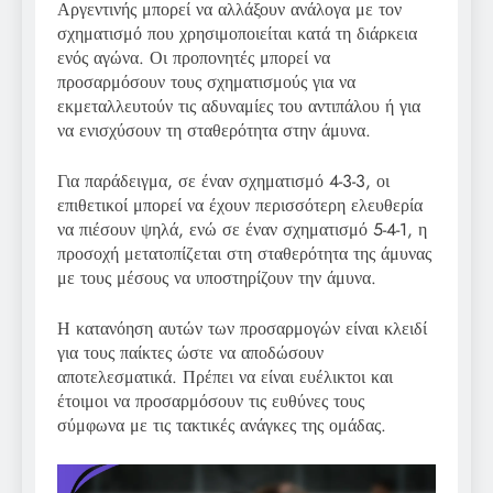
Αργεντινής μπορεί να αλλάξουν ανάλογα με τον
σχηματισμό που χρησιμοποιείται κατά τη διάρκεια
ενός αγώνα. Οι προπονητές μπορεί να
προσαρμόσουν τους σχηματισμούς για να
εκμεταλλευτούν τις αδυναμίες του αντιπάλου ή για
να ενισχύσουν τη σταθερότητα στην άμυνα.
Για παράδειγμα, σε έναν σχηματισμό 4-3-3, οι
επιθετικοί μπορεί να έχουν περισσότερη ελευθερία
να πιέσουν ψηλά, ενώ σε έναν σχηματισμό 5-4-1, η
προσοχή μετατοπίζεται στη σταθερότητα της άμυνας
με τους μέσους να υποστηρίζουν την άμυνα.
Η κατανόηση αυτών των προσαρμογών είναι κλειδί
για τους παίκτες ώστε να αποδώσουν
αποτελεσματικά. Πρέπει να είναι ευέλικτοι και
έτοιμοι να προσαρμόσουν τις ευθύνες τους
σύμφωνα με τις τακτικές ανάγκες της ομάδας.