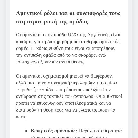
Αμυντικοί ρόλοι και οι συνεισφορές τους
στη στρατηγική της ομάδας
Οι αμυντικοί στην ομάδα U-20 της Αργεντινής είναι
κρίσιμοι για τη διατήρηση μιας σταθερής αμυντικής
δομής. Η κύρια ευθύνη τους είναι να αποτρέπουν
την αντίπαλη ομάδα από το να σκοράρει ενώ
ταυτόχρονα ξεκινούν αντεπιθέσεις.
Οι αμυντικοί σχηματισμοί μπορεί να διαφέρουν,
αλλά μια κοινή στρατηγική περιλαμβάνει μια πίσω
τετράδα ή πεντάδα, επιτρέποντας ευελιξία στην
αντίδραση στις τακτικές του αντιπάλου. Οι αμυντικοί
πρέπει να επικοινωνούν αποτελεσματικά και να
διατηρούν τη θέση τους για να ελαχιστοποιούν τα
κενά.
Κεντρικός αμυντικός:
Παρέχει σταθερότητα
στην κεντρική άμυνα και χειρίζεται τις