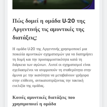
Πώς δομεί η ομάδα U-20 της
Αργεντινής τις αμυντικές της
διατάξεις;
Η ομάδα U-20 της Αργεντινής χρησιμοποιεί μια
ποικιλία αμυντικών σχηματισμών για να διατηρήσει
τη δομή και την προσαρμοστικότητα κατά τη
διάρκεια των αγώνων. Αυτοί οι σχηματισμοί είναι
σχεδιασμένοι να ισορροπούν τη σταθερότητα στην
άμυνα με την ικανότητα να μεταβαίνουν γρήγορα
στην επίθεση, αντικατοπτρίζοντας την τακτική
ευελιξία της ομάδας.
Κοινές αμυντικές διατάξεις που
χρησιμοποιεί η ομάδα