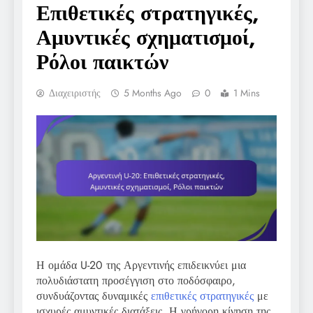
Επιθετικές στρατηγικές,
Αμυντικές σχηματισμοί,
Ρόλοι παικτών
Διαχειριστής
5 Months Ago
0
1 Mins
Η ομάδα U-20 της Αργεντινής επιδεικνύει μια
πολυδιάστατη προσέγγιση στο ποδόσφαιρο,
συνδυάζοντας δυναμικές
επιθετικές στρατηγικές
με
ισχυρές αμυντικές διατάξεις. Η γρήγορη κίνηση της