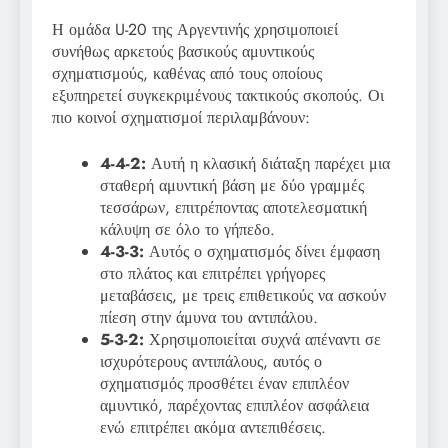
Η ομάδα U-20 της Αργεντινής χρησιμοποιεί
συνήθως αρκετούς βασικούς αμυντικούς
σχηματισμούς, καθένας από τους οποίους
εξυπηρετεί συγκεκριμένους τακτικούς σκοπούς. Οι
πιο κοινοί σχηματισμοί περιλαμβάνουν:
4-4-2:
Αυτή η κλασική διάταξη παρέχει μια
σταθερή αμυντική βάση με δύο γραμμές
τεσσάρων, επιτρέποντας αποτελεσματική
κάλυψη σε όλο το γήπεδο.
4-3-3:
Αυτός ο σχηματισμός δίνει έμφαση
στο πλάτος και επιτρέπει γρήγορες
μεταβάσεις, με τρεις επιθετικούς να ασκούν
πίεση στην άμυνα του αντιπάλου.
5-3-2:
Χρησιμοποιείται συχνά απέναντι σε
ισχυρότερους αντιπάλους, αυτός ο
σχηματισμός προσθέτει έναν επιπλέον
αμυντικό, παρέχοντας επιπλέον ασφάλεια
ενώ επιτρέπει ακόμα αντεπιθέσεις.