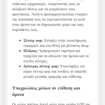
επιθετικό σχηματισμό, επιτρέποντάς τους να
αλλάζουν θέσεις και να μπερδεύουν τους
αμυντικούς. Αυτή η προσαρμοστικότητα ενισχύει
την ικανότητά τους να εκμεταλλεύονται τα κενά
στην άμυνα και να δημιουργούν χώρο για τους
συμπαίκτες τους.
Σέντερ φορ:
Εστιάζει στην ολοκλήρωση
ευκαιριών και στη θέση για βέλτιστη σκορ.
Πλάγιος:
Χρησιμοποιεί ταχύτητα και
ντρίμπλα για να απλώσει την άμυνα και να
στείλει σέντρες.
Δεύτερος σέντερ φορ:
Υποστηρίζει τον
κύριο σέντερ φορ και συνδέει το παιχνίδι
μεταξύ μεσαίας γραμμής και επίθεσης.
Υποχρεώσεις μέσων σε επίθεση και
άμυνα
Οι μέσοι παίζουν διπλό ρόλο στην ομάδα U-20 της