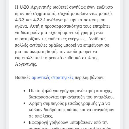
Η U-20 Αργεντινής υιοθετεί συνήθως έναν ευέλικτο
αμυντικό σχηματισμό, συχνά μεταβαίνοντας μεταξύ
4-3-3 και 4-2-3-1 ανάλογα με την κατάσταση του
αγώνα. Αυτή η προσαρμοστικότητα τους επιτρέπει
να διατηρούν μια ισχυρή αμυντική γραμμή ενώ
υποστηρίζουν τις επιθετικές ενέργειες. Αντίθετα,
πολλές αντίπαλες ομάδες μπορεί να επιμείνουν σε
μια πιο άκαμπτη δομή, την οποία μπορεί να
εκμεταλλευτεί το ρευστό επιθετικό στυλ της
Αργεντινής.
Βασικές
αμυντικές στρατηγικές
περιλαμβάνουν:
Πίεση ψηλά για γρήγορη ανάκτηση κατοχής,
διαταράσσοντας την ανάπτυξη του αντιπάλου.
Χρήση συμπαγούς μεσαίας γραμμής για να
κόβουν διαδρόμους πάσας και να αναγκάζουν
σε απώλειες.
Εφαρμογή γρήγορων μεταβάσεων από την
άμυνα στην επίθεση για να εκμεταλλευτούν