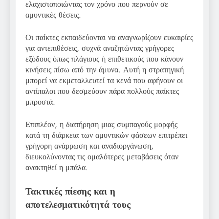
ελαχιστοποιώντας τον χρόνο που περνούν σε
αμυντικές θέσεις.
Οι παίκτες εκπαιδεύονται να αναγνωρίζουν ευκαιρίες
για αντεπιθέσεις, συχνά αναζητώντας γρήγορες
εξόδους όπως πλάγιους ή επιθετικούς που κάνουν
κινήσεις πίσω από την άμυνα. Αυτή η στρατηγική
μπορεί να εκμεταλλευτεί τα κενά που αφήνουν οι
αντίπαλοι που δεσμεύουν πάρα πολλούς παίκτες
μπροστά.
Επιπλέον, η διατήρηση μιας συμπαγούς μορφής
κατά τη διάρκεια των αμυντικών φάσεων επιτρέπει
γρήγορη ανάρρωση και αναδιοργάνωση,
διευκολύνοντας τις ομαλότερες μεταβάσεις όταν
ανακτηθεί η μπάλα.
Τακτικές πίεσης και η
αποτελεσματικότητά τους