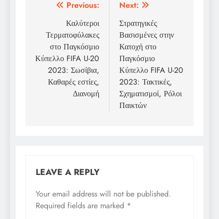
Post
Previous:
Next:
navigation
Καλύτεροι
Στρατηγικές
Τερματοφύλακες
Βασισμένες στην
στο Παγκόσμιο
Κατοχή στο
Κύπελλο FIFA U-20
Παγκόσμιο
2023: Σωσίβια,
Κύπελλο FIFA U-20
Καθαρές εστίες,
2023: Τακτικές,
Διανομή
Σχηματισμοί, Ρόλοι
Παικτών
LEAVE A REPLY
Your email address will not be published.
Required fields are marked
*