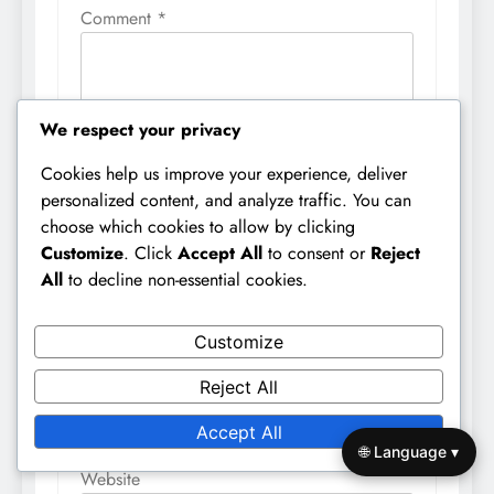
Comment
*
We respect your privacy
Cookies help us improve your experience, deliver
personalized content, and analyze traffic. You can
choose which cookies to allow by clicking
Customize
. Click
Accept All
to consent or
Reject
All
to decline non-essential cookies.
Name
*
Customize
Email
*
Reject All
Accept All
🌐 Language ▾
Website