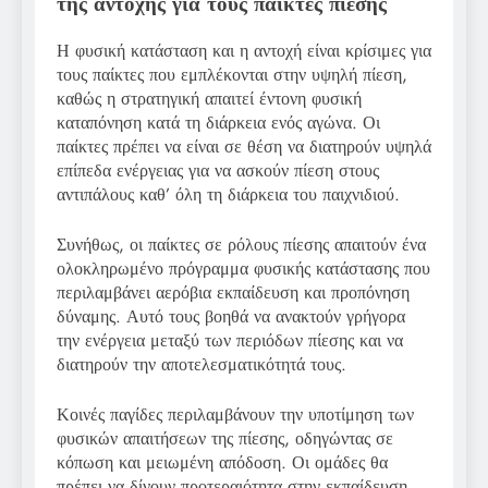
της αντοχής για τους παίκτες πίεσης
Η φυσική κατάσταση και η αντοχή είναι κρίσιμες για
τους παίκτες που εμπλέκονται στην υψηλή πίεση,
καθώς η στρατηγική απαιτεί έντονη φυσική
καταπόνηση κατά τη διάρκεια ενός αγώνα. Οι
παίκτες πρέπει να είναι σε θέση να διατηρούν υψηλά
επίπεδα ενέργειας για να ασκούν πίεση στους
αντιπάλους καθ’ όλη τη διάρκεια του παιχνιδιού.
Συνήθως, οι παίκτες σε ρόλους πίεσης απαιτούν ένα
ολοκληρωμένο πρόγραμμα φυσικής κατάστασης που
περιλαμβάνει αερόβια εκπαίδευση και προπόνηση
δύναμης. Αυτό τους βοηθά να ανακτούν γρήγορα
την ενέργεια μεταξύ των περιόδων πίεσης και να
διατηρούν την αποτελεσματικότητά τους.
Κοινές παγίδες περιλαμβάνουν την υποτίμηση των
φυσικών απαιτήσεων της πίεσης, οδηγώντας σε
κόπωση και μειωμένη απόδοση. Οι ομάδες θα
πρέπει να δίνουν προτεραιότητα στην εκπαίδευση