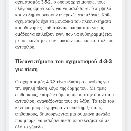
σχηματισμός 3-5-2, ο οποίος χρησιμοποιεί τους
πλάγιους αμυντικούς για να ασκήσουν πίεση ψηλά
και να δημιουργήσουν υπεροχές στα πλάγια. Κάθε
σχηματισμός έχει τα μοναδικά του πλεονεκτήματα
και αδυναμίες, καθιστώντας απαραίτητο για τις
ομάδες να επιλέξουν έναν που να ευθυγραμμίζεται
με τις ικανότητες των παικτών τους και το στυλ του
αντιπάλου.
Πλεονεκτήματα του σχηματισμού 4-3-3
για πίεση
Ο σχηματισμός 4-3-3 είναι ιδιαίτερα ευνοϊκός για
την υψηλή πίεση λόγω της δομής του. Με τρεις
επιθετικούς, επιτρέπει άμεση πίεση στην άμυνα του
αντιπάλου, αναγκάζοντάς τους σε λάθη. Το τρίο του
κέντρου μπορεί γρήγορα να υποστηρίξει τους
επιθετικούς, δημιουργώντας μια συμπαγή μονάδα
που μπορεί να ασκήσει πίεση αποτελεσματικά σε
όλο το γήπεδο.