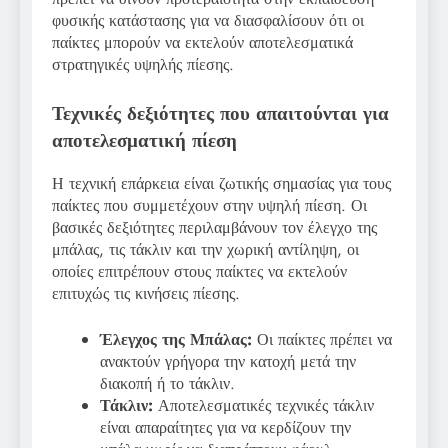
φυσικής κατάστασης για να διασφαλίσουν ότι οι
παίκτες μπορούν να εκτελούν αποτελεσματικά
στρατηγικές υψηλής πίεσης.
Τεχνικές δεξιότητες που απαιτούνται για
αποτελεσματική πίεση
Η τεχνική επάρκεια είναι ζωτικής σημασίας για τους
παίκτες που συμμετέχουν στην υψηλή πίεση. Οι
βασικές δεξιότητες περιλαμβάνουν τον έλεγχο της
μπάλας, τις τάκλιν και την χωρική αντίληψη, οι
οποίες επιτρέπουν στους παίκτες να εκτελούν
επιτυχώς τις κινήσεις πίεσης.
Έλεγχος της Μπάλας:
Οι παίκτες πρέπει να
ανακτούν γρήγορα την κατοχή μετά την
διακοπή ή το τάκλιν.
Τάκλιν:
Αποτελεσματικές τεχνικές τάκλιν
είναι απαραίτητες για να κερδίζουν την