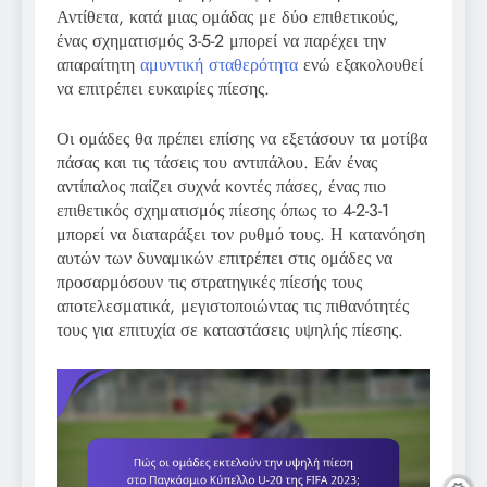
Αντίθετα, κατά μιας ομάδας με δύο επιθετικούς,
ένας σχηματισμός 3-5-2 μπορεί να παρέχει την
απαραίτητη
αμυντική σταθερότητα
ενώ εξακολουθεί
να επιτρέπει ευκαιρίες πίεσης.
Οι ομάδες θα πρέπει επίσης να εξετάσουν τα μοτίβα
πάσας και τις τάσεις του αντιπάλου. Εάν ένας
αντίπαλος παίζει συχνά κοντές πάσες, ένας πιο
επιθετικός σχηματισμός πίεσης όπως το 4-2-3-1
μπορεί να διαταράξει τον ρυθμό τους. Η κατανόηση
αυτών των δυναμικών επιτρέπει στις ομάδες να
προσαρμόσουν τις στρατηγικές πίεσής τους
αποτελεσματικά, μεγιστοποιώντας τις πιθανότητές
τους για επιτυχία σε καταστάσεις υψηλής πίεσης.