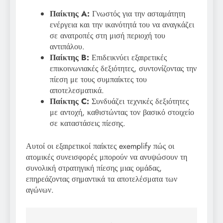
Παίκτης A:
Γνωστός για την ασταμάτητη
ενέργεια και την ικανότητά του να αναγκάζει
σε ανατροπές στη μισή περιοχή του
αντιπάλου.
Παίκτης B:
Επιδεικνύει εξαιρετικές
επικοινωνιακές δεξιότητες, συντονίζοντας την
πίεση με τους συμπαίκτες του
αποτελεσματικά.
Παίκτης C:
Συνδυάζει τεχνικές δεξιότητες
με αντοχή, καθιστώντας τον βασικό στοιχείο
σε καταστάσεις πίεσης.
Αυτοί οι εξαιρετικοί παίκτες exemplify πώς οι
ατομικές συνεισφορές μπορούν να ανυψώσουν τη
συνολική στρατηγική πίεσης μιας ομάδας,
επηρεάζοντας σημαντικά τα αποτελέσματα των
αγώνων.