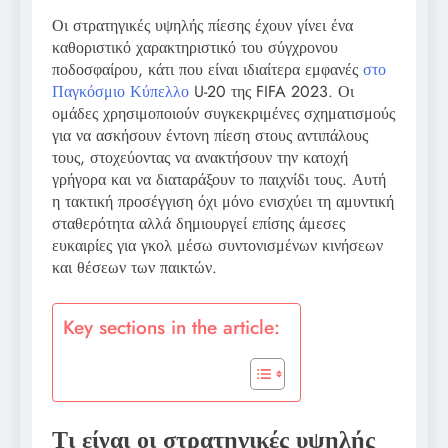
Οι στρατηγικές υψηλής πίεσης έχουν γίνει ένα
καθοριστικό χαρακτηριστικό του σύγχρονου
ποδοσφαίρου, κάτι που είναι ιδιαίτερα εμφανές
στο
Παγκόσμιο Κύπελλο
U-20 της FIFA 2023. Οι
ομάδες χρησιμοποιούν συγκεκριμένες σχηματισμούς
για να ασκήσουν έντονη πίεση στους αντιπάλους
τους, στοχεύοντας να ανακτήσουν την κατοχή
γρήγορα και να διαταράξουν το παιχνίδι τους. Αυτή
η τακτική προσέγγιση όχι μόνο ενισχύει τη αμυντική
σταθερότητα αλλά δημιουργεί επίσης άμεσες
ευκαιρίες για γκολ μέσω συντονισμένων κινήσεων
και θέσεων των παικτών.
Key sections in the article:
Τι είναι οι στρατηγικές υψηλής