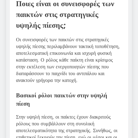
Ποιες είναι οι συνεισφορές των
παικτών στις στρατηγικές
υψηλής πίεσης;
Οι συνεισφορές των παικτών στις στρατηγικές
υψηλής πίεσης περιλαμβάνουν τακτική τοποθέτηση,
αποτελεσματική επικοινωνία και ισχυρή φυσική
κατάσταση. Ο ρόλος κάθε παίκτη είναι κρίσιμος
στην εκτέλεση των ενεργοποιητών πίεσης που
διαταράσσουν το παιχνίδι του αντιπάλου και
ανακτούν γρήγορα την κατοχή.
Βασικοί ρόλοι παικτών στην υψηλή
πίεση
Στην υψηλή πίεση, οι παίκτες έχουν διακριτούς
ρόλους που συμβάλλουν στη συνολική
αποτελεσματικότητα της στρατηγικής. Συνήθως, οι
επιθετικοί ξεκινούν την πίεση, ενώ οι μέσοι και οι