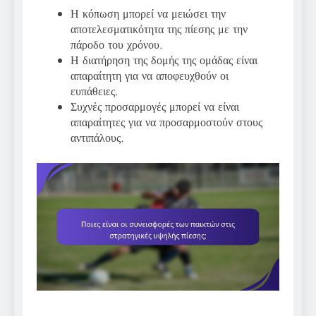
Η κόπωση μπορεί να μειώσει την
αποτελεσματικότητα της πίεσης με την
πάροδο του χρόνου.
Η διατήρηση της δομής της ομάδας είναι
απαραίτητη για να αποφευχθούν οι
ευπάθειες.
Συχνές προσαρμογές μπορεί να είναι
απαραίτητες για να προσαρμοστούν στους
αντιπάλους.