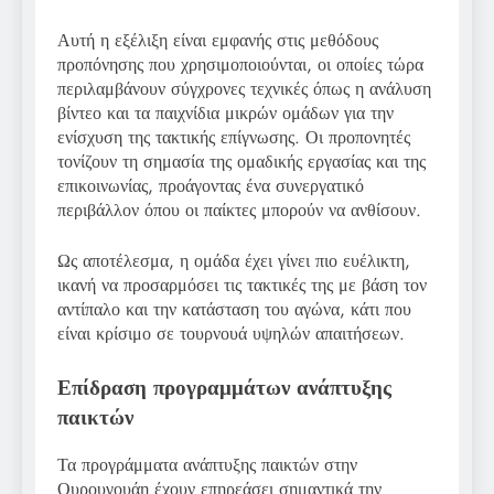
Αυτή η εξέλιξη είναι εμφανής στις μεθόδους
προπόνησης που χρησιμοποιούνται, οι οποίες τώρα
περιλαμβάνουν σύγχρονες τεχνικές όπως η ανάλυση
βίντεο και τα παιχνίδια μικρών ομάδων για την
ενίσχυση της τακτικής επίγνωσης. Οι προπονητές
τονίζουν τη σημασία της ομαδικής εργασίας και της
επικοινωνίας, προάγοντας ένα συνεργατικό
περιβάλλον όπου οι παίκτες μπορούν να ανθίσουν.
Ως αποτέλεσμα, η ομάδα έχει γίνει πιο ευέλικτη,
ικανή να προσαρμόσει τις τακτικές της με βάση τον
αντίπαλο και την κατάσταση του αγώνα, κάτι που
είναι κρίσιμο σε τουρνουά υψηλών απαιτήσεων.
Επίδραση προγραμμάτων ανάπτυξης
παικτών
Τα προγράμματα ανάπτυξης παικτών στην
Ουρουγουάη έχουν επηρεάσει σημαντικά την