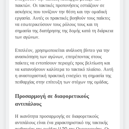
παικτών. Οι τακτικές προπονήσεις εστιάζουν σε
ασκήσεις που τονίζουν την θέση και την ομαδική
εργασία. Αυτές οι πρακτικές βοηθούν τους παίκτες
να εσωτερικεύσουν τους ρόλους τους και τη
σημασία της διατήρησης της δομής κατά τη διάρκεια
των αγώνων.
Επιπλέον, χρησιμοποιείται ανάλυση βίντεο για την
ανασκόπηση των αγώνων, επιτρέποντας στους
παίκτες να εντοπίσουν περιοχές προς βελτίωση και
να κατανοήσουν καλύτερα το τακτικό πλαίσιο. Αυτή
η αναστοχαστική πρακτική ενισχύει τη σημασία της
πειθαρχίας στην επίτευξη των στόχων της ομάδας.
Προσαρμογή σε διαφορετικούς
αντιπάλους
Η ικανότητα προσαρμογής σε διαφορετικούς
αντιπάλους είναι ένα χαρακτηριστικό της τακτικής
πειθαρχίας της ομάδας U-20 της Ουρουγουάης. Οι