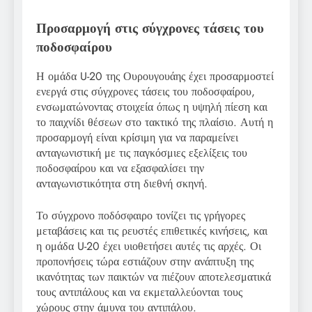
Προσαρμογή στις σύγχρονες τάσεις του
ποδοσφαίρου
Η ομάδα U-20 της Ουρουγουάης έχει προσαρμοστεί
ενεργά στις σύγχρονες τάσεις του ποδοσφαίρου,
ενσωματώνοντας στοιχεία όπως η υψηλή πίεση και
το παιχνίδι θέσεων στο τακτικό της πλαίσιο. Αυτή η
προσαρμογή είναι κρίσιμη για να παραμείνει
ανταγωνιστική με τις παγκόσμιες εξελίξεις του
ποδοσφαίρου και να εξασφαλίσει την
ανταγωνιστικότητα στη διεθνή σκηνή.
Το σύγχρονο ποδόσφαιρο τονίζει τις γρήγορες
μεταβάσεις και τις ρευστές επιθετικές κινήσεις, και
η ομάδα U-20 έχει υιοθετήσει αυτές τις αρχές. Οι
προπονήσεις τώρα εστιάζουν στην ανάπτυξη της
ικανότητας των παικτών να πιέζουν αποτελεσματικά
τους αντιπάλους και να εκμεταλλεύονται τους
χώρους στην άμυνα του αντιπάλου.