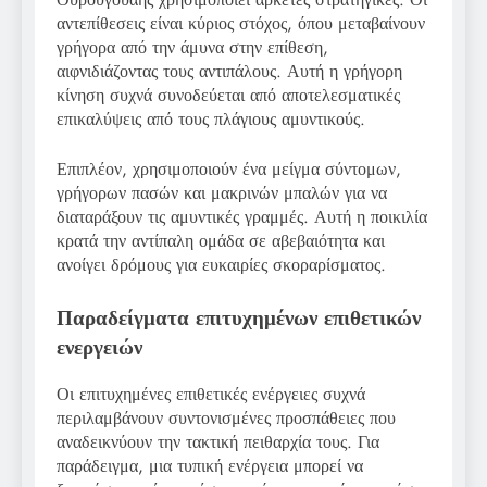
αντεπίθεσεις είναι κύριος στόχος, όπου μεταβαίνουν
γρήγορα από την άμυνα στην επίθεση,
αιφνιδιάζοντας τους αντιπάλους. Αυτή η γρήγορη
κίνηση συχνά συνοδεύεται από αποτελεσματικές
επικαλύψεις από τους πλάγιους αμυντικούς.
Επιπλέον, χρησιμοποιούν ένα μείγμα σύντομων,
γρήγορων πασών και μακρινών μπαλών για να
διαταράξουν τις αμυντικές γραμμές. Αυτή η ποικιλία
κρατά την αντίπαλη ομάδα σε αβεβαιότητα και
ανοίγει δρόμους για ευκαιρίες σκοραρίσματος.
Παραδείγματα επιτυχημένων επιθετικών
ενεργειών
Οι επιτυχημένες επιθετικές ενέργειες συχνά
περιλαμβάνουν συντονισμένες προσπάθειες που
αναδεικνύουν την τακτική πειθαρχία τους. Για
παράδειγμα, μια τυπική ενέργεια μπορεί να