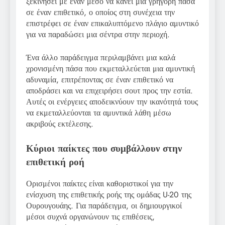
ξεκινήσει με έναν μέσο να κάνει μια γρήγορη πάσα
σε έναν επιθετικό, ο οποίος στη συνέχεια την
επιστρέφει σε έναν επικαλυπτόμενο πλάγιο αμυντικό
για να παραδώσει μια σέντρα στην περιοχή.
Ένα άλλο παράδειγμα περιλαμβάνει μια καλά
χρονισμένη πάσα που εκμεταλλεύεται μια αμυντική
αδυναμία, επιτρέποντας σε έναν επιθετικό να
αποδράσει και να επιχειρήσει σουτ προς την εστία.
Αυτές οι ενέργειες αποδεικνύουν την ικανότητά τους
να εκμεταλλεύονται τα αμυντικά λάθη μέσω
ακριβούς εκτέλεσης.
Κύριοι παίκτες που συμβάλλουν στην
επιθετική ροή
Ορισμένοι παίκτες είναι καθοριστικοί για την
ενίσχυση της επιθετικής ροής της ομάδας U-20 της
Ουρουγουάης. Για παράδειγμα, οι δημιουργικοί
μέσοι συχνά οργανώνουν τις επιθέσεις,