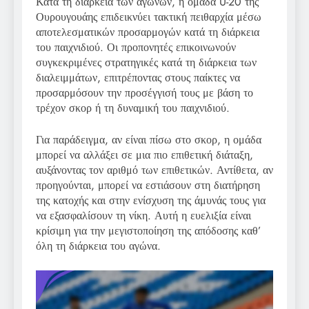
Κατά τη διάρκεια των αγώνων, η ομάδα U-20 της
Ουρουγουάης επιδεικνύει τακτική πειθαρχία μέσω
αποτελεσματικών προσαρμογών κατά τη διάρκεια
του παιχνιδιού. Οι προπονητές επικοινωνούν
συγκεκριμένες στρατηγικές κατά τη διάρκεια των
διαλειμμάτων, επιτρέποντας στους παίκτες να
προσαρμόσουν την προσέγγισή τους με βάση το
τρέχον σκορ ή τη δυναμική του παιχνιδιού.
Για παράδειγμα, αν είναι πίσω στο σκορ, η ομάδα
μπορεί να αλλάξει σε μια πιο επιθετική διάταξη,
αυξάνοντας τον αριθμό των επιθετικών. Αντίθετα, αν
προηγούνται, μπορεί να εστιάσουν στη διατήρηση
της κατοχής και στην ενίσχυση της άμυνάς τους για
να εξασφαλίσουν τη νίκη. Αυτή η ευελιξία είναι
κρίσιμη για την μεγιστοποίηση της απόδοσης καθ’
όλη τη διάρκεια του αγώνα.