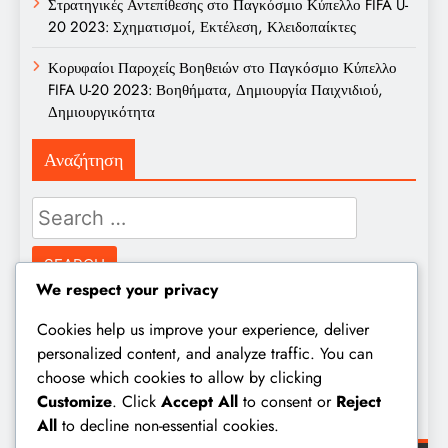
Στρατηγικές Αντεπίθεσης στο Παγκόσμιο Κύπελλο FIFA U-
20 2023: Σχηματισμοί, Εκτέλεση, Κλειδοπαίκτες
Κορυφαίοι Παροχείς Βοηθειών στο Παγκόσμιο Κύπελλο
FIFA U-20 2023: Βοηθήματα, Δημιουργία Παιχνιδιού,
Δημιουργικότητα
Αναζήτηση
Search
for:
We respect your privacy
Αρχείο
Cookies help us improve your experience, deliver
personalized content, and analyze traffic. You can
choose which cookies to allow by clicking
February 2026
Customize
. Click
Accept All
to consent or
Reject
January 2026
All
to decline non-essential cookies.