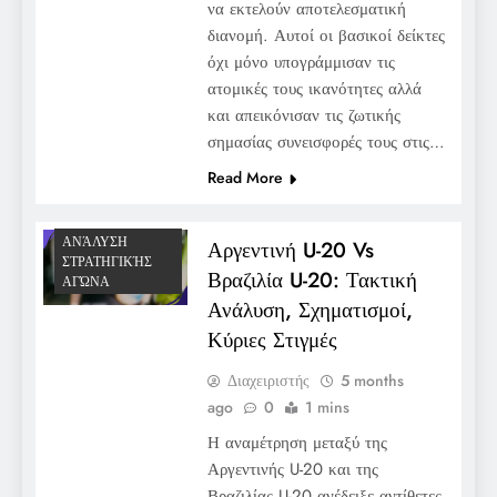
να εκτελούν αποτελεσματική
διανομή. Αυτοί οι βασικοί δείκτες
όχι μόνο υπογράμμισαν τις
ατομικές τους ικανότητες αλλά
και απεικόνισαν τις ζωτικής
σημασίας συνεισφορές τους στις…
Read More
ΑΝΆΛΥΣΗ
Αργεντινή U-20 Vs
ΣΤΡΑΤΗΓΙΚΉΣ
Βραζιλία U-20: Τακτική
ΑΓΏΝΑ
Ανάλυση, Σχηματισμοί,
Κύριες Στιγμές
Διαχειριστής
5 months
ago
0
1 mins
Η αναμέτρηση μεταξύ της
Αργεντινής U-20 και της
Βραζιλίας U-20 ανέδειξε αντίθετες