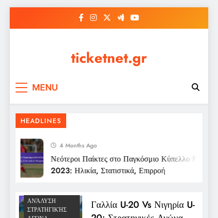
Skip
to
content
ticketnet.gr
MENU
HEADLINES
4 Months Ago
Νεότεροι Παίκτες στο Παγκόσμιο Κύπελλο FIFA U-
2023: Ηλικία, Στατιστικά, Επιρροή
ΑΝΆΛΥΣΗ
Γαλλία U-20 Vs Νιγηρία U-
ΣΤΡΑΤΗΓΙΚΉΣ
20: Στρατηγικές Αγώνα,