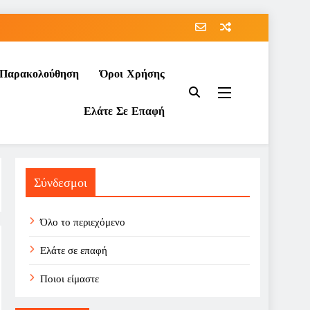
 Παρακολούθηση
Όροι Χρήσης
Ελάτε Σε Επαφή
Σύνδεσμοι
Όλο το περιεχόμενο
Ελάτε σε επαφή
Ποιοι είμαστε