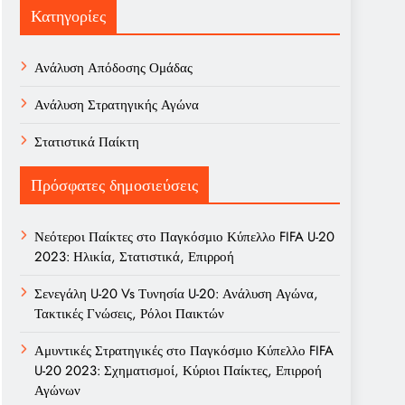
Κατηγορίες
Ανάλυση Απόδοσης Ομάδας
Ανάλυση Στρατηγικής Αγώνα
Στατιστικά Παίκτη
Πρόσφατες δημοσιεύσεις
Νεότεροι Παίκτες στο Παγκόσμιο Κύπελλο FIFA U-20
2023: Ηλικία, Στατιστικά, Επιρροή
Σενεγάλη U-20 Vs Τυνησία U-20: Ανάλυση Αγώνα,
Τακτικές Γνώσεις, Ρόλοι Παικτών
Αμυντικές Στρατηγικές στο Παγκόσμιο Κύπελλο FIFA
U-20 2023: Σχηματισμοί, Κύριοι Παίκτες, Επιρροή
Αγώνων