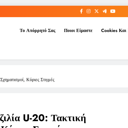
Το Απόρρητό Σας
Ποιοι Είμαστε
Cookies Και
Σχηματισμοί, Κύριες Στιγμές
ζιλία U-20: Τακτική