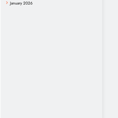
January 2026