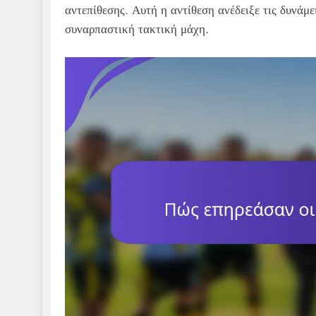
αντεπίθεσης. Αυτή η αντίθεση ανέδειξε τις δυνάμε
συναρπαστική τακτική μάχη.