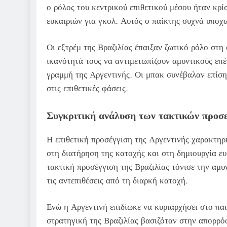
ο ρόλος του κεντρικού επιθετικού μέσου ήταν κρί
ευκαιριών για γκολ. Αυτός ο παίκτης συχνά υποχω
Οι εξτρέμ της Βραζιλίας έπαιξαν ζωτικό ρόλο στη
ικανότητά τους να αντιμετωπίζουν αμυντικούς επ
γραμμή της Αργεντινής. Οι μπακ συνέβαλαν επίσης
στις επιθετικές φάσεις.
Συγκριτική ανάλυση των τακτικών προσ
Η επιθετική προσέγγιση της Αργεντινής χαρακτηρ
στη διατήρηση της κατοχής και στη δημιουργία ε
τακτική προσέγγιση της Βραζιλίας τόνισε την αμυ
τις αντεπιθέσεις από τη διαρκή κατοχή.
Ενώ η Αργεντινή επιδίωκε να κυριαρχήσει στο παι
στρατηγική της Βραζιλίας βασιζόταν στην απορρό