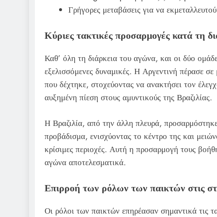
Γρήγορες μεταβάσεις για να εκμεταλλευτούν
Κύριες τακτικές προσαρμογές κατά τη δ
Καθ’ όλη τη διάρκεια του αγώνα, και οι δύο ομάδ
εξελισσόμενες δυναμικές. Η Αργεντινή πέρασε σε 
που δέχτηκε, στοχεύοντας να ανακτήσει τον έλεγχ
αυξημένη πίεση στους αμυντικούς της Βραζιλίας.
Η Βραζιλία, από την άλλη πλευρά, προσαρμόστηκε
προβάδισμα, ενισχύοντας το κέντρο της και μειών
κρίσιμες περιοχές. Αυτή η προσαρμογή τους βοήθ
αγώνα αποτελεσματικά.
Επιρροή των ρόλων των παικτών στις στ
Οι ρόλοι των παικτών επηρέασαν σημαντικά τις τα